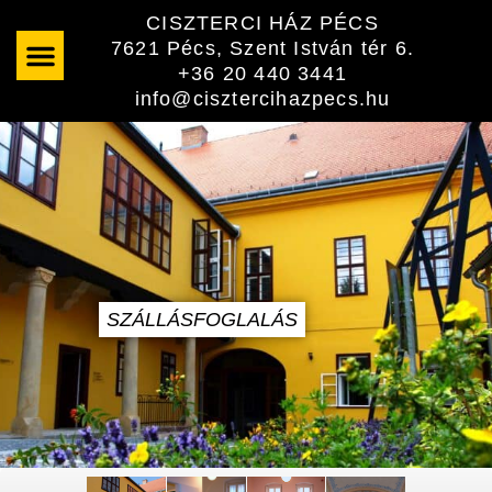
Skip
CISZTERCI HÁZ PÉCS
to
7621 Pécs, Szent István tér 6.
content
+36 20 440 3441
info@cisztercihazpecs.hu
SZÁLLÁSFOGLALÁS