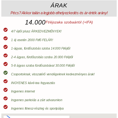
ÁRAK
Pécs? Akkor talán a legjobb elhelyezkedés és ár-érték arány!
14.000
Ft/éjszaka szobaártól (+IFA)
4/7 éjtől plusz ÁRKEDVEZMÉNYEK!
1 éj esetén 2000 Ft/fő FELÁR!
1-ágyas, fürdőszobás szoba 14.000 Ft/éjtől
2-4 ágyas, fürdőszobás szoba 20.000 Ft/éjtől
5-8 ágyas szoba fürdőszobával 30.000 Ft/éjtől
Csoportoknak, visszatérő vendégeknek kedvezményes árak!
INGYENES kávé-tea fogyasztás
Ingyenes internet
Ingyenes parkolás a zárt udvarunkon
Ingyenes fitnesz-részleg és sportpálya