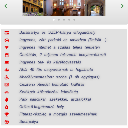
Bankkártya és SZÉP-kártya elfogadóhely
Ingyenes, zárt parkoló az udvarban (limitált...)
Ingyenes internet a szállás teljes területén
Önellátás, 2 teljesen felszerelt konyha+étkező
Ingyenes tea- és kávéfogyasztás
Akár 40 fős csoportoknak is foglalható
Akadálymentesített szoba (1 db egyágyas)
Ciszterci Rendet bemutató kiállítás
Kerékpár kölcsönzési lehetőség
Park padokkal, székekkel, asztalokkal
Grillező-bográcsozó hely
Fitnesz-részleg a mozgás szerelmeseinek
Sportpálya